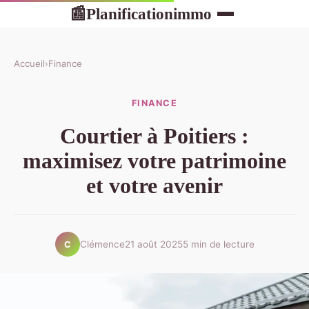
Planificationimmo
📰
Accueil
›
Finance
FINANCE
Courtier à Poitiers :
maximisez votre patrimoine
et votre avenir
Clémence
21 août 2025
5 min de lecture
C