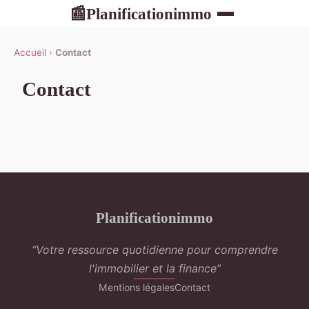
Planificationimmo
📰
Accueil
›
Contact
Contact
Planificationimmo
“Votre ressource quotidienne pour comprendre
l'immobilier et la finance”
Mentions légales
Contact