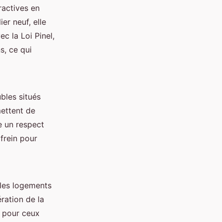
ractives en
er neuf, elle
c la Loi Pinel,
s, ce qui
bles situés
ettent de
e un respect
 frein pour
 les logements
ération de la
t pour ceux