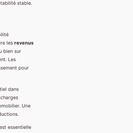
abilité stable.
lité
ire les
revenus
u bien sur
nt. Les
issement pour
tiel dans
s charges
mmobilier. Une
ductions.
st essentielle