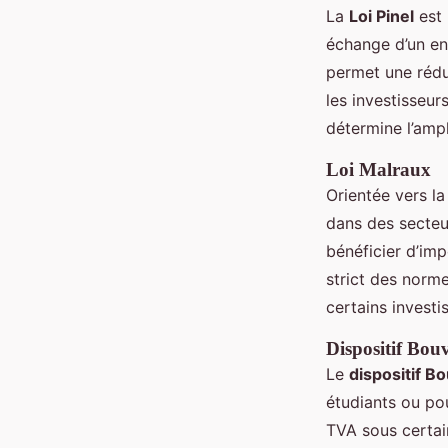
La
Loi Pinel
est 
échange d’un eng
permet une réduc
les investisseur
détermine l’ampl
Loi Malraux
Orientée vers la
dans des secteu
bénéficier d’im
strict des norme
certains investi
Dispositif Bou
Le
dispositif B
étudiants ou pou
TVA sous certai