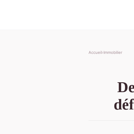
Accueil
›
Immobilier
De
déf