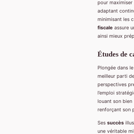
pour maximiser l
adaptant continu
minimisant les c
fiscale
assure un
ainsi mieux prép
Études de ca
Plongée dans l
meilleur parti d
perspectives pr
l’emploi stratég
louant son bien 
renforçant son 
Ses
succès
illu
une véritable mi