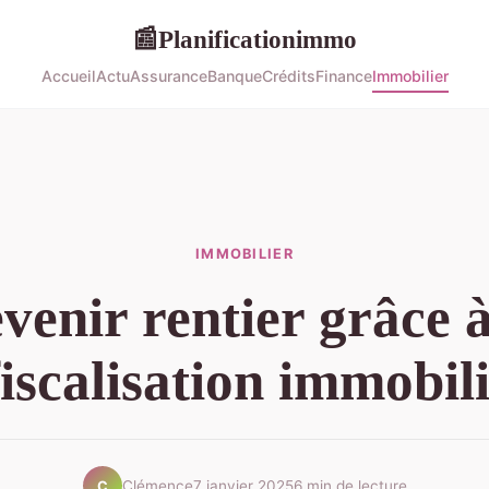
Planificationimmo
📰
Accueil
Actu
Assurance
Banque
Crédits
Finance
Immobilier
IMMOBILIER
venir rentier grâce à
iscalisation immobil
Clémence
7 janvier 2025
6 min de lecture
C