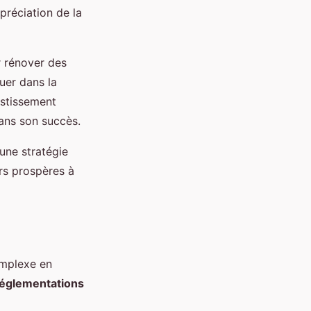
préciation de la
ur rénover des
uer dans la
vestissement
dans son succès.
une stratégie
ers prospères à
omplexe en
églementations