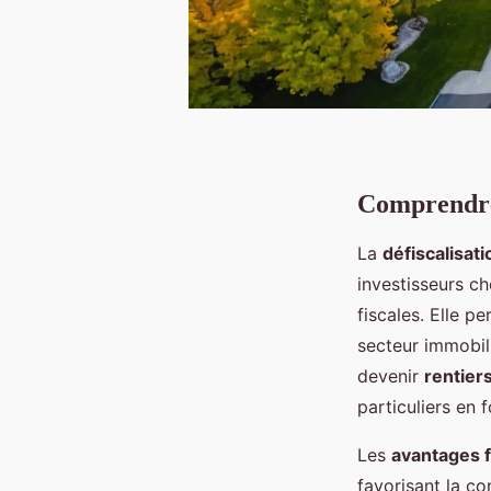
Comprendre 
La
défiscalisat
investisseurs ch
fiscales. Elle p
secteur immobili
devenir
rentier
particuliers en f
Les
avantages 
favorisant la co