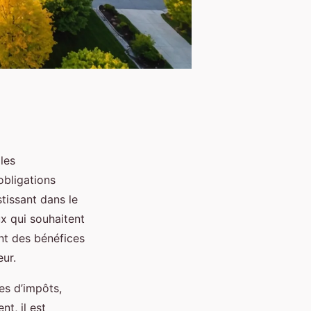
les
obligations
tissant dans le
ux qui souhaitent
nt des bénéfices
eur.
ves d’impôts,
nt, il est