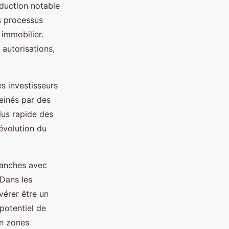
duction notable
s processus
 immobilier.
autorisations,
s investisseurs
reinés par des
lus rapide des
’évolution du
anches avec
 Dans les
vérer être un
potentiel de
en zones