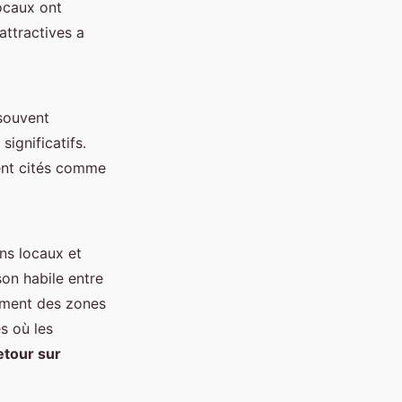
locaux ont
 attractives a
 souvent
ignificatifs.
vent cités comme
ins locaux et
son habile entre
lement des zones
s où les
etour sur