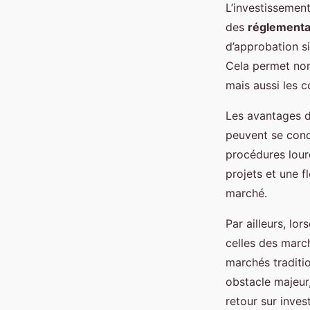
L’investissemen
des
réglementa
d’approbation si
Cela permet non
mais aussi les 
Les avantages d
peuvent se conce
procédures lour
projets et une f
marché.
Par ailleurs, lo
celles des march
marchés traditio
obstacle majeur,
retour sur inve