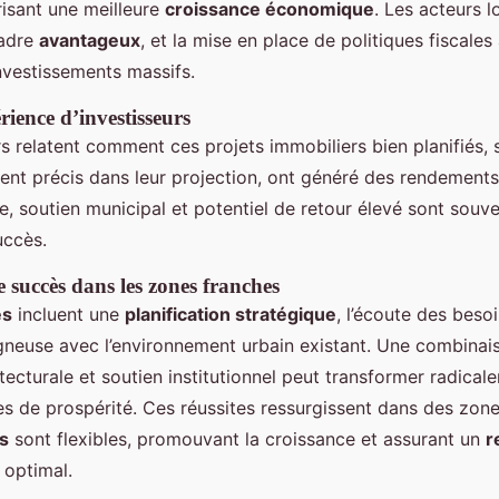
isant une meilleure
croissance économique
. Les acteurs 
cadre
avantageux
, et la mise en place de politiques fiscales
nvestissements massifs.
rience d’investisseurs
s relatent comment ces projets immobiliers bien planifiés,
t précis dans leur projection, ont généré des rendements s
le, soutien municipal et potentiel de retour élevé sont sou
uccès.
e succès dans les zones franches
és
incluent une
planification stratégique
, l’écoute des beso
igneuse avec l’environnement urbain existant. Une combinai
tecturale et soutien institutionnel peut transformer radica
es de prospérité. Ces réussites ressurgissent dans des zone
s
sont flexibles, promouvant la croissance et assurant un
r
optimal.