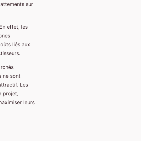
battements sur
En effet, les
zones
oûts liés aux
tisseurs.
archés
es ne sont
tractif. Les
 projet,
maximiser leurs