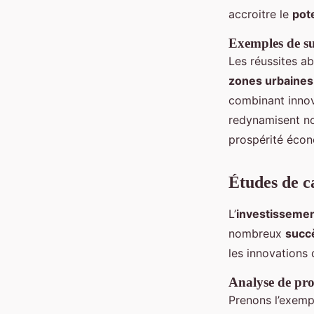
accroitre le
pot
Exemples de su
Les réussites a
zones urbaines
combinant innov
redynamisent no
prospérité écon
Études de c
L’
investisseme
nombreux
succ
les innovations 
Analyse de proj
Prenons l’exemp