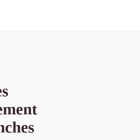
es
sement
nches