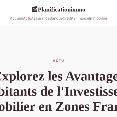
Planificationimmo
📰
Accueil
Actu
Assurance
Banque
Crédits
Finance
Immobilier
ACTU
xplorez les Avantag
itants de l'Investis
bilier en Zones Fra