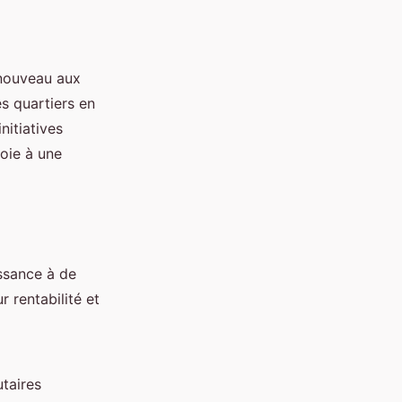
 nouveau aux
es quartiers en
itiatives
oie à une
ssance à de
 rentabilité et
taires