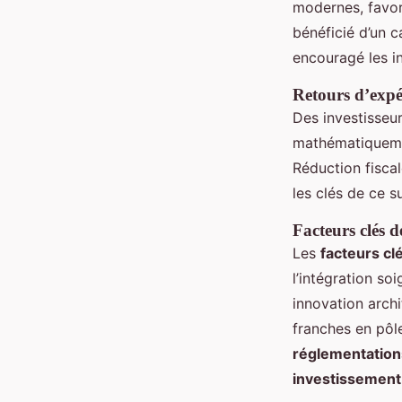
modernes, favor
bénéficié d’un 
encouragé les i
Retours d’expé
Des investisseur
mathématiquemen
Réduction fisca
les clés de ce s
Facteurs clés d
Les
facteurs cl
l’intégration so
innovation archi
franches en pôl
réglementation
investissement