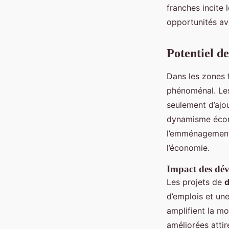
franches incite 
opportunités ave
Potentiel d
Dans les zones 
phénoménal. Le
seulement d’ajou
dynamisme écono
l’emménagement
l’économie.
Impact des dé
Les projets de
d
d’emplois et un
amplifient la m
améliorées attir