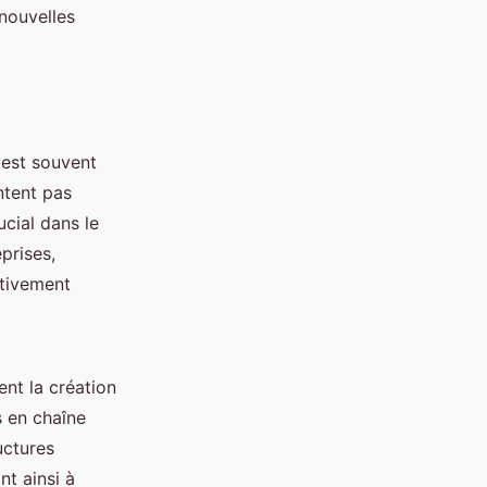
 nouvelles
est souvent
ntent pas
cial dans le
prises,
tivement
nt la création
s en chaîne
uctures
nt ainsi à