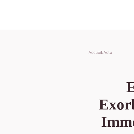
Accueil
›
Actu
E
Exorb
Immo