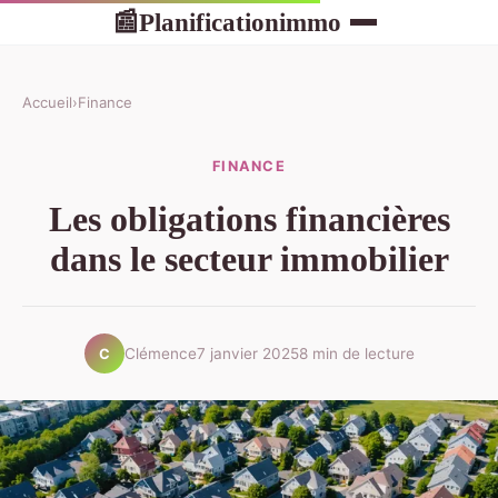
Planificationimmo
📰
Accueil
›
Finance
FINANCE
Les obligations financières
dans le secteur immobilier
Clémence
7 janvier 2025
8 min de lecture
C