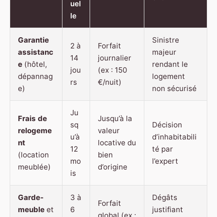
uel
le
Garantie
Sinistre
2 à
Forfait
assistanc
majeur
14
journalier
e
(hôtel,
rendant le
jou
(ex : 150
dépannag
logement
rs
€/nuit)
e)
non sécurisé
Ju
Frais de
Jusqu’à la
sq
Décision
relogeme
valeur
u’à
d’inhabitabili
nt
locative du
12
té par
(location
bien
mo
l’expert
meublée)
d’origine
is
Garde-
3 à
Dégâts
Forfait
meuble
et
6
justifiant
global (ex :