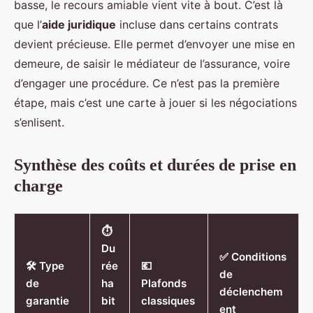
basse, le recours amiable vient vite à bout. C’est là
que l’
aide juridique
incluse dans certains contrats
devient précieuse. Elle permet d’envoyer une mise en
demeure, de saisir le médiateur de l’assurance, voire
d’engager une procédure. Ce n’est pas la première
étape, mais c’est une carte à jouer si les négociations
s’enlisent.
Synthèse des coûts et durées de prise en
charge
⏱️
Du
✅ Conditions
🛠️ Type
rée
💶
de
de
ha
Plafonds
déclenchem
garantie
bit
classiques
ent