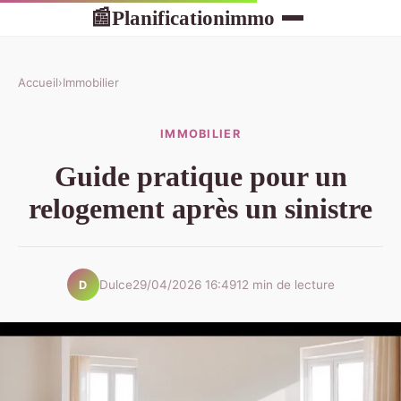
Planificationimmo
📰
Accueil
›
Immobilier
IMMOBILIER
Guide pratique pour un
relogement après un sinistre
Dulce
29/04/2026 16:49
12 min de lecture
D